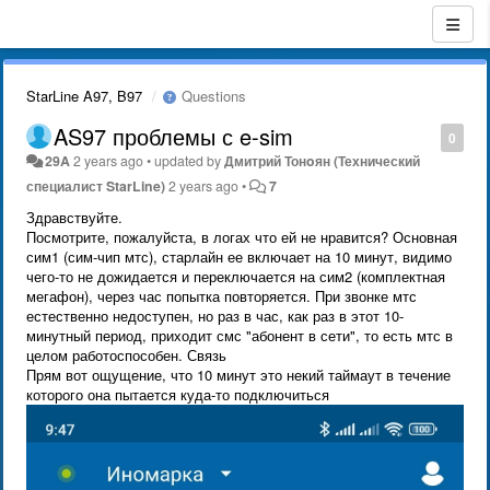
StarLine A97, B97
Questions
AS97 проблемы с e-sim
0
29A
2 years ago
•
updated by
Дмитрий Тонoян (Технический
специалист StarLine)
2 years ago
•
7
Здравствуйте.
Посмотрите, пожалуйста, в логах что ей не нравится? Основная
сим1 (сим-чип мтс), старлайн ее включает на 10 минут, видимо
чего-то не дожидается и переключается на сим2 (комплектная
мегафон), через час попытка повторяется. При звонке мтс
естественно недоступен, но раз в час, как раз в этот 10-
минутный период, приходит смс "абонент в сети", то есть мтс в
целом работоспособен. Связь
Прям вот ощущение, что 10 минут это некий таймаут в течение
которого она пытается куда-то подключиться