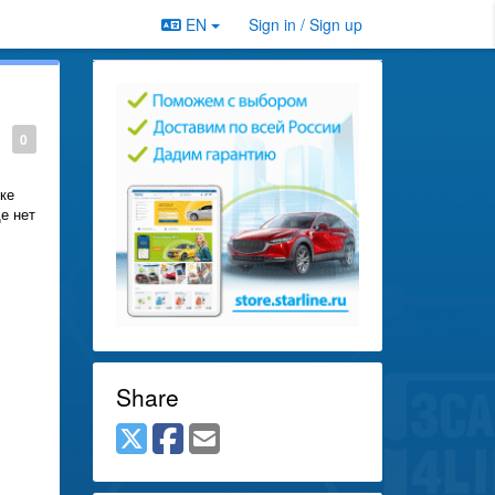
EN
Sign in / Sign up
0
ке
е нет
Share