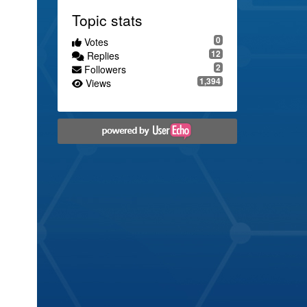
Topic stats
0
Votes
12
Replies
2
Followers
1,394
Views