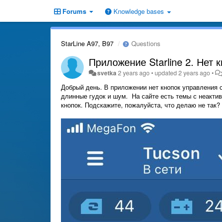
Forums
Knowledge bases
StarLine A97, B97
Questions
Приложение Starline 2. Нет 
svetka
2 years ago
•
updated
2 years ago
•
Добрый день. В приложении нет кнопок управления с
длинные гудок и шум. На сайте есть темы с неакти
кнопок. Подскажите, пожалуйста, что делаю не так?