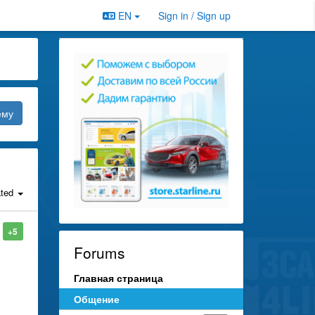
EN
Sign in / Sign up
ему
ated
+5
Forums
Главная страница
Общение