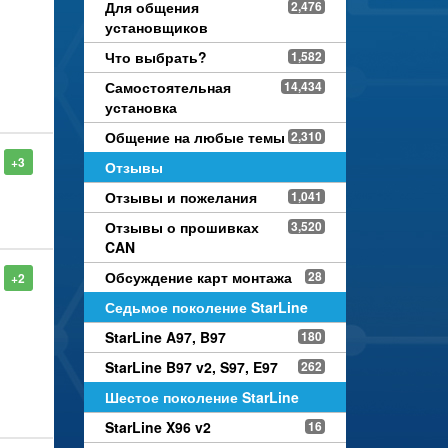
Для общения
2,476
установщиков
Что выбрать?
1,582
Самостоятельная
14,434
установка
Общение на любые темы
2,310
+3
Отзывы
Отзывы и пожелания
1,041
Отзывы о прошивках
3,520
CAN
Обсуждение карт монтажа
28
+2
Седьмое поколение StarLine
StarLine A97, B97
180
StarLine B97 v2, S97, E97
262
Шестое поколение StarLine
StarLine X96 v2
16