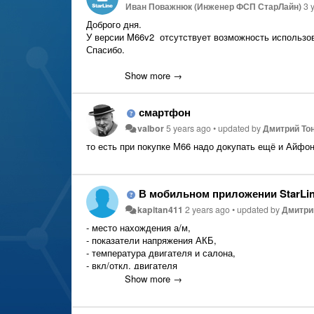
Иван Поважнюк (Инженер ФСП СтарЛайн)
3 
Доброго дня.
У версии M66v2 отсутствует возможность использов
Спасибо.
Show more →
смартфон
valbor
5 years ago
•
updated by
Дмитрий Тон
то есть при покупке М66 надо докупать ещё и Айфон
В мобильном приложении StarLine 2 перес
kapitan411
2 years ago
•
updated by
Дмитрий
- место нахождения а/м,
- показатели напряжения АКБ,
- температура двигателя и салона,
- вкл/откл. двигателя
Show more →