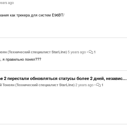
years ago
ания как трекера для систем E96BT/
oян (Технический специалист StarLine)
5 years ago
•
1
, я правильно понял???
тали обновляться статусы более 2 дней, независимо от места нахождения
 Тонoян (Технический специалист StarLine)
2 years ago
•
1