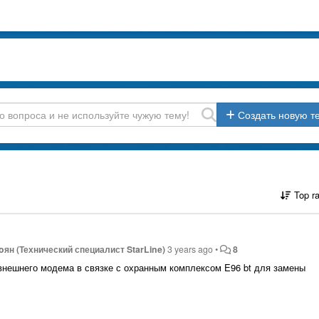
Создать новую т
Top r
oян (Технический специалист StarLine)
3 years ago
•
8
 внешнего модема в связке с охранным комплексом E96 bt для замены