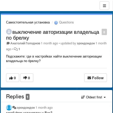
Самостоятельная установка
Questions
выключение авторизации владельца
0
по брелку
Анатолий Голоднов
1 month ago
•
updated by
эрондондон
1 month
ago
•
1
Подскажите: где в настройках найти выключение авторизации
владельца по брелку?
0
0
Follow
Replies
1
Oldest first
эрондондон
1 month ago
какой блок установлен у Вас?