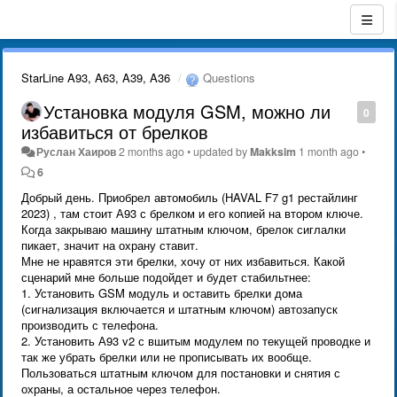
StarLine A93, A63, A39, A36
Questions
Установка модуля GSM, можно ли
0
избавиться от брелков
Руслан Хаиров
2 months ago
•
updated by
Makksim
1 month ago
•
6
Добрый день. Приобрел автомобиль (HAVAL F7 g1 рестайлинг
2023) , там стоит А93 с брелком и его копией на втором ключе.
Когда закрываю машину штатным ключом, брелок сиглалки
пикает, значит на охрану ставит.
Мне не нравятся эти брелки, хочу от них избавиться. Какой
сценарий мне больше подойдет и будет стабильтнее:
1. Установить GSM модуль и оставить брелки дома
(сигнализация включается и штатным ключом) автозапуск
производить с телефона.
2. Установить А93 v2 с вшитым модулем по текущей проводке и
так же убрать брелки или не прописывать их вообще.
Пользоваться штатным ключом для постановки и снятия с
охраны, а остальное через телефон.