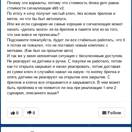
Почему эти варианты, потому что стоимость блока gsm равна
стоимости сигнализации a93 v2.
По итогу я хочу получит чистый ключ, без всяких брелков и
меток, но что бы был автозапуск.
Или же если сценарии не самые хорошие и сигнализация может
начать «делать мозги» из-за брелков в памяти или из-за того,
что они вовсе не прописаны?
Подскажите пожалуйста, будет ли все стабильно работать, что б
я потом не пожалел, что не поставил новым комплекс с
метками. (Как был на прошлом авто)
И так же у меня непонятная ситуация с бесключевым доступом.
Не реагирует на датчики в ручке. С покупки не работало, потом
как-то открыла закрывал и начал реагировать, потом доставая
из сумки ключ я случайно нажал на какую- то кнопку брелка и
опять датчики не реагируют на открытие или закрытие. С
брелков и ключа все открывается и закрывается. В чем может
быть проблема и не появится ли она при реализации 1 или 2
сценария, описанного выше?
0
0
Follow