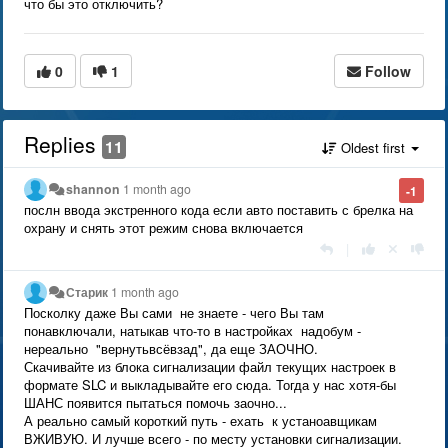
что бы это отключить?
0
1
Follow
Replies
11
Oldest first
shannon
1 month ago
-1
послн ввода экстренного кода если авто поставить с брелка на
охрану и снять этот режим снова включается
|
Старик
1 month ago
Посколку даже Вы сами не знаете - чего Вы там
понавключали, натыкав что-то в настройках надобум -
нереально "вернутьвсёвзад", да еще ЗАОЧНО.
Скачивайте из блока сигнализации файл текущих настроек в
формате SLC и выкладывайте его сюда. Тогда у нас хотя-бы
ШАНС появится пытаться помочь заочно...
А реально самый короткий путь - ехать к устаноавщикам
ВЖИВУЮ. И лучше всего - по месту установки сигнализации.