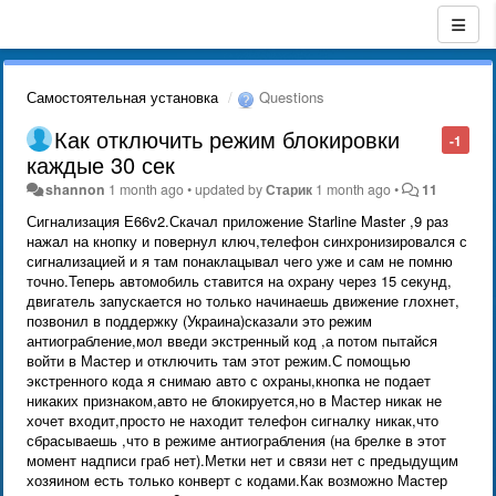
Самостоятельная установка
Questions
Как отключить режим блокировки
-1
каждые 30 сек
shannon
1 month ago
•
updated by
Старик
1 month ago
•
11
Сигнализация Е66v2.Скачал приложение Starline Master ,9 раз
нажал на кнопку и повернул ключ,телефон синхронизировался с
сигнализацией и я там понаклацывал чего уже и сам не помню
точно.Теперь автомобиль ставится на охрану через 15 секунд,
двигатель запускается но только начинаешь движение глохнет,
позвонил в поддержку (Украина)сказали это режим
антиограбление,мол введи экстренный код ,а потом пытайся
войти в Мастер и отключить там этот режим.С помощью
экстренного кода я снимаю авто с охраны,кнопка не подает
никаких признаком,авто не блокируется,но в Мастер никак не
хочет входит,просто не находит телефон сигналку никак,что
сбрасываешь ,что в режиме антиограбления (на брелке в этот
момент надписи граб нет).Метки нет и связи нет с предыдущим
хозяином есть только конверт с кодами.Как возможно Мастер