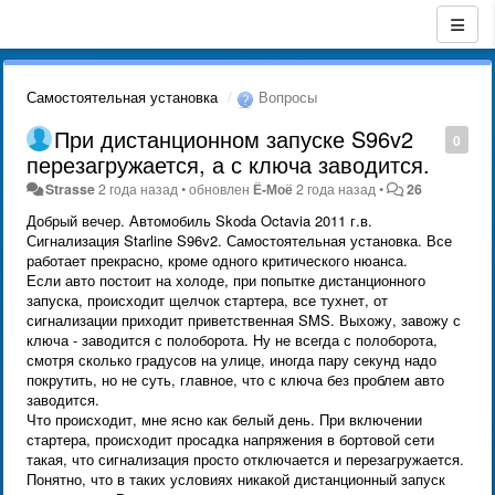
Самостоятельная установка
Вопросы
При дистанционном запуске S96v2
0
перезагружается, а с ключа заводится.
Strasse
2 года назад
•
обновлен
Ё-Моё
2 года назад
•
26
Добрый вечер. Автомобиль Skoda Octavia 2011 г.в.
Сигнализация Starline S96v2. Самостоятельная установка. Все
работает прекрасно, кроме одного критического нюанса.
Если авто постоит на холоде, при попытке дистанционного
запуска, происходит щелчок стартера, все тухнет, от
сигнализации приходит приветственная SMS. Выхожу, завожу с
ключа - заводится с полоборота. Ну не всегда с полоборота,
смотря сколько градусов на улице, иногда пару секунд надо
покрутить, но не суть, главное, что с ключа без проблем авто
заводится.
Что происходит, мне ясно как белый день. При включении
стартера, происходит просадка напряжения в бортовой сети
такая, что сигнализация просто отключается и перезагружается.
Понятно, что в таких условиях никакой дистанционный запуск