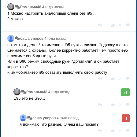
Романыч48
4 года назад
1 Можно настроить аналоговый слейв без i95 ..
2 можно
|
саша упоров
4 года назад
в том то и дело. Что именно с i95 нужна связка. Подхожу к авто.
Снимается с охраны. Более корректно работает чем просто е95
в режиме свободные руки.
Или в S96 режим свободные руки "допилили" и он работает
корректно?
и иммобилайзер i95 оставить выполнять свою работу.
|
Романыч48
4 года назад
+1
Е95 это не S96...
|
саша упоров
4 года назад
-1
я понимаю что разные. О чём ваш посыл?
|