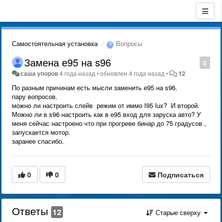
Самостоятельная установка
Вопросы
Замена е95 на s96
0
саша упоров
4 года назад
•
обновлен
4 года назад
•
12
По разным причинам есть мысли заменить е95 на s96.
пару вопросов.
можно ли настроить слейв режим от иммо I95 lux? И второй.
Можно ли в s96 настроить как в е95 вход для заруска авто? У
меня сейчас настроено что при прогреве бинар до 75 градусов ,
запускается мотор.
заранее спасибо.
0
0
Подписаться
Ответы
12
Старые сверху