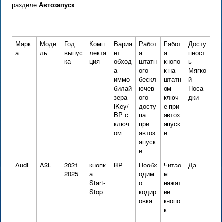
разделе
Автозапуск
Марк
Моде
Год
Комп
Вариа
Работ
Работ
Досту
а
ль
выпус
лекта
нт
а
а
пност
ка
ция
обход
штатн
кнопо
ь
а
ого
к на
Мягко
иммо
бескл
штатн
й
билай
ючев
ом
Поса
зера
ого
ключ
дки
iKey/
досту
е при
BP с
па
автоз
ключ
при
апуск
ом
автоз
е
апуск
е
Audi
A3L
2021-
кнопк
BP
Необх
Читае
Да
2025
а
одим
м
Start-
о
нажат
Stop
кодир
ие
овка
кнопо
к