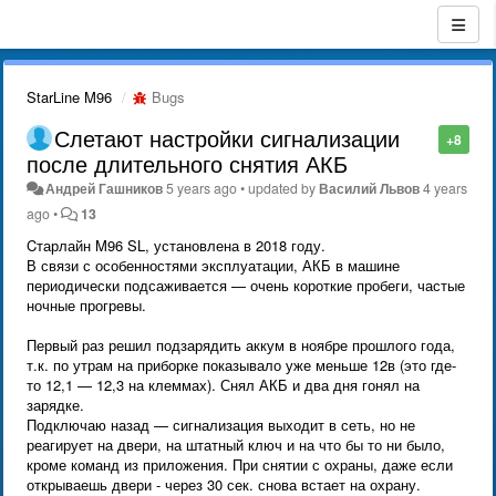
StarLine M96
Bugs
Слетают настройки сигнализации
+8
после длительного снятия АКБ
Андрей Гашников
5 years ago
•
updated by
Василий Львов
4 years
ago
•
13
Cтарлайн M96 SL, установлена в 2018 году.
В связи с особенностями эксплуатации, АКБ в машине
периодически подсаживается — очень короткие пробеги, частые
ночные прогревы.
Первый раз решил подзарядить аккум в ноябре прошлого года,
т.к. по утрам на приборке показывало уже меньше 12в (это где-
то 12,1 — 12,3 на клеммах). Снял АКБ и два дня гонял на
зарядке.
Подключаю назад — сигнализация выходит в сеть, но не
реагирует на двери, на штатный ключ и на что бы то ни было,
кроме команд из приложения. При снятии с охраны, даже если
открываешь двери - через 30 сек. снова встает на охрану.