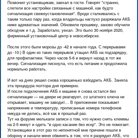
Позвонил установщикам, заехал в гости. Говорят "странно,
слетели все настройки связанные с машиной, как будто
сигнализация свежеустановленная". Вроде сталкивались с
таким только пару раз, когда владельцы наглухо разряжали АКБ
ниже адекватных значений. Обновили прошивку, заново обучили
обходчик и т.д. Заработало, уехал. Это было 30 ноября 2020,
фирменный установочный центр в новосибирске.
После этого были морозы до -42 в начале года. С перерывами
до -10:) В один из таких перерывов утащил АКБ на подзарядку,
для профилактики. Через часов 5-6 и вернул назад в тот же
вечер. Сигнализация пискнула, что есть питание и продолжила
нормально работать.
И вот на днях решил снова хорошенько взбодрить АКБ. Заняла
эта процедура полтора дня примерно.
И после подключения АКБ к машине я снова остался без
сигнализации — на двери не реагирует, со штатного ключа не
открывает, машину не заводит… В приложении показывает
напряжение и температуру, прописанные номера телефонов
никуда не делись, всё как в прошлый раз.
Тут на форуме мелькали записи о том, что нужно снять клеммы
на 2-5 минут и одеть "в одно касание без искр". Это не помогает.
Установщики в этот раз по непонятной мне причине пошли в
оборону и начали меня обвинять в том, что я разрядил АКБ, что