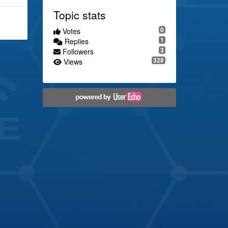
Topic stats
0
Votes
1
Replies
3
Followers
328
Views