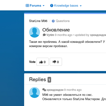
Forums
Knowledge bases
StarLine M96
Questions
Обновление
Vytim
9 months ago
•
updated by
эрондондо
Такая же проблема. А какой командой обновляли? 
номером версии пробовал.
Vote
0
0
Replies
1
эрондондон
9 months ago
М96 не умеет обновляться по смс.
Обновляется только StarLine Мастером. Дл