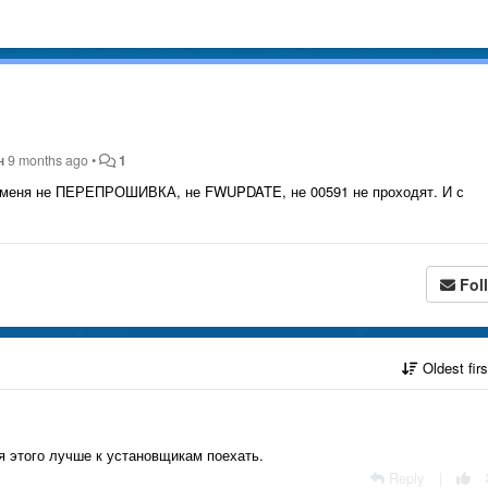
н
9 months ago
•
1
У меня не ПЕРЕПРОШИВКА, не FWUPDATE, не 00591 не проходят. И с
Fol
Oldest fir
я этого лучше к установщикам поехать.
Reply
|