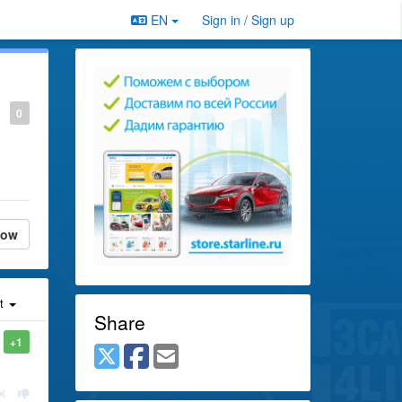
EN
Sign in / Sign up
0
low
st
Share
+1