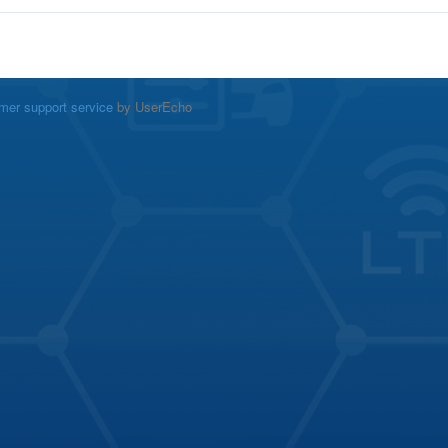
mer support service
by UserEcho