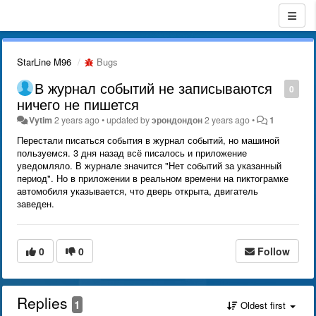
StarLine M96
Bugs
В журнал событий не записываются
0
ничего не пишется
Vytim
2 years ago
•
updated by
эрондондон
2 years ago
•
1
Перестали писаться события в журнал событий, но машиной
пользуемся. 3 дня назад всё писалось и приложение
уведомляло. В журнале значится "Нет событий за указанный
период". Но в приложении в реальном времени на пиктограмке
автомобиля указывается, что дверь открыта, двигатель
заведен.
0
0
Follow
Replies
1
Oldest first