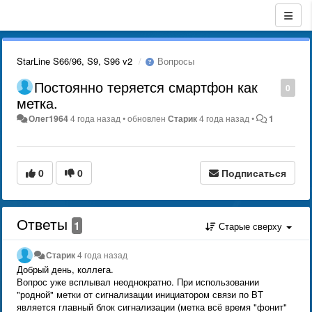
StarLine S66/96, S9, S96 v2
Вопросы
Постоянно теряется смартфон как
0
метка.
Олег1964
4 года назад
•
обновлен
Старик
4 года назад
•
1
0
0
Подписаться
Ответы
1
Старые сверху
Старик
4 года назад
Добрый день, коллега.
Вопрос уже всплывал неоднократно. При использовании
"родной" метки от сигнализации инициатором связи по BT
является главный блок сигнализации (метка всё время "фонит"