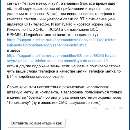
сигнал - "я твоя метка, я тут", а главный блок всё время ищет
её, и обнаруживает её при её приближении и теряет - при
удалении от главного блока), при использовании телефона в
качестве сметки - инициатором связи по BT с сигнализацией
является ОН - телефон. И вот тут-то и кроется корень бед.
Именно но НЕ ХОЧЕТ ИСКАТЬ сигнализацию ВСЁ
ВРЕМЯ...Подробнее можно почитать например тут
https://support.starline.ru/ru/communities/98/topics/79027-telefon-
kak-metka-propadaet-sopryazhennoe-ustrojstvo
и здесь
https://support.starline.ru/ru/communities/98/topics/88340-teryaet-
svyaz-po-blutuz-telefon-samsung-obnovilsya-do-androida-10
есть и другие подобные темы, если набрать в поисковой строке
чуть выше слова "телефон в качестве метки, телефон метка по
BT" и подобные словосочетания
Своим клиентам настоятельно рекомендую использовать
штатную метку из комплекта, а телефоном пользоваться только
в качестве "брелка" - органа управления системой охраны через
"Телематику" (ну и звонками-СМС разумеется тоже)
|