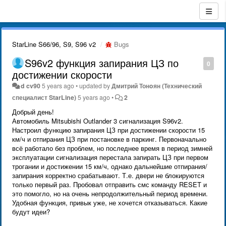
StarLine S66/96, S9, S96 v2
Bugs
S96v2 функция запирания ЦЗ по
0
достижении скорости
d cv90
5 years ago
•
updated by
Дмитрий Тонoян (Технический
специалист StarLine)
5 years ago
•
2
Добрый день!
Автомобиль Mitsubishi Outlander 3 сигнализация S96v2.
Настроил функцию запирания ЦЗ при достижении скорости 15
км/ч и отпирания ЦЗ при постановке в паркинг. Первоначально
всё работало без проблем, но последнее время в период зимней
эксплуатации сигнализация перестала запирать ЦЗ при первом
трогании и достижении 15 км/ч, однако дальнейшие отпирания/
запирания корректно срабатывают. Т.е. двери не блокируются
только первый раз. Пробовал отправить смс команду RESET и
это помогло, но на очень непродолжительный период времени.
Удобная функция, привык уже, не хочется отказываться. Какие
будут идеи?