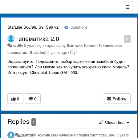
StarLine S66/96, S9, S96 v2
Questions
Телематика 2.0
0
rudilv
5 years ago
•
updated by
Дмитрий Тонoян (Технический
специалист StarLine)
5 years ago
•
1
Здравствуйте. Подскажите, выбор картинки автомобиля будет
пополняться? Или можно как то купить конкретно свою модель?
Интересует Chevrolet Tahoe GMT 900.
0
0
Follow
Replies
1
Oldest first
Дмитрий Тонoян (Технический специалист StarLine)
5 years