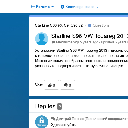
Forums
Knowledge bases
StarLine S66/96, S9, S96 v2
Questions
Starline S96 VW Touareg 201
MaxiM manxp
5 years ago
•
updated
5 years
Установили Starline S96 VW Touareg 2013 г дизель
как положено включается, но есть нюанс после авто
Можно ли каким-то образом настроить игнорировани
указано что поддерживает штатную сигнализацию.
Vote
0
0
Replies
2
Дмитрий Тонoян (Технический специалист 
Здравствуйте.