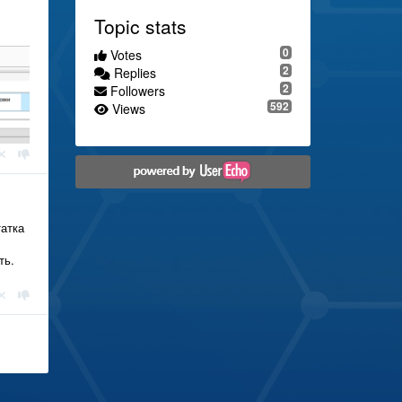
Topic stats
0
Votes
2
Replies
2
Followers
592
Views
татка
ть.