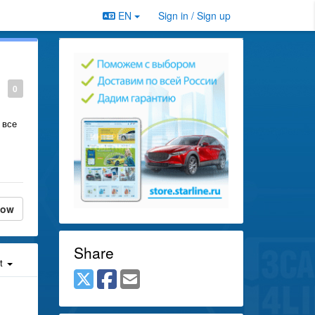
EN
Sign in / Sign up
0
 все
low
Share
st