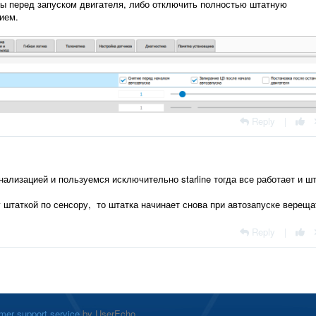
ны перед запуском двигателя, либо отключить полностью штатную
ием.
Reply
|
ализацией и пользуемся исключительно starline тогда все работает и ш
 штаткой по сенсору, то штатка начинает снова при автозапуске вереща
Reply
|
mer support service
by UserEcho