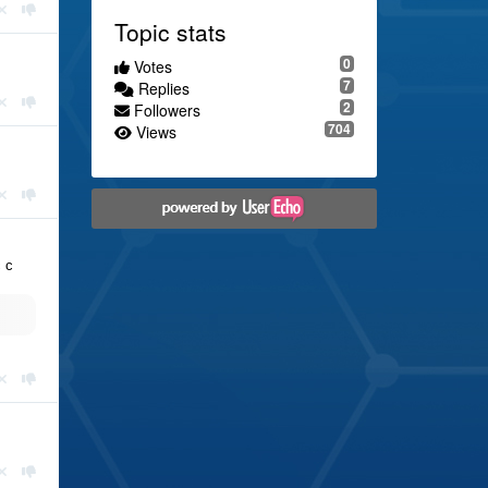
Topic stats
0
Votes
7
Replies
2
Followers
704
Views
 с