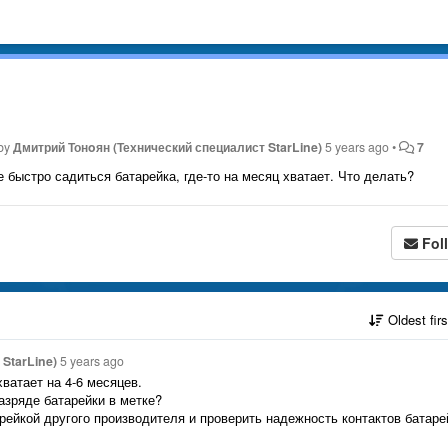
 by
Дмитрий Тонoян (Технический специалист StarLine)
5 years ago
•
7
ке быстро садиться батарейка, где-то на месяц хватает. Что делать?
Fol
Oldest fir
StarLine)
5 years ago
ватает на 4-6 месяцев.
азряде батарейки в метке?
рейкой другого производителя и проверить надежность контактов батаре