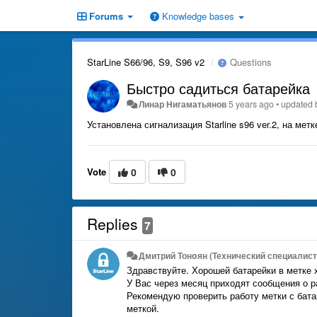
Forums
Knowledge bases
StarLine S66/96, S9, S96 v2
Questions
Быстро садиться батарейка
Линар Нигаматьянов
5 years ago
•
updated
Установлена сигнализация Starline s96 ver.2, на мет
Vote
0
0
Replies
7
Дмитрий Тонoян (Технический специалист 
Здравствуйте. Хорошей батарейки в метке х
У Вас через месяц приходят сообщения о р
Рекомендую проверить работу метки с бата
меткой.