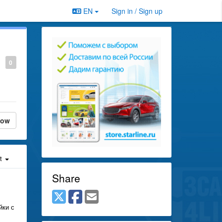
EN
Sign in / Sign up
0
low
st
Share
йки с