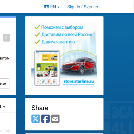
EN
Sign in / Sign up
0
потом
low
Share
st