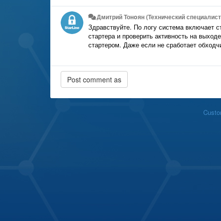
Дмитрий Тонoян (Технический специалист 
Здравствуйте. По логу система включает с
стартера и проверить активность на выход
стартером. Даже если не сработает обходчи
Custo