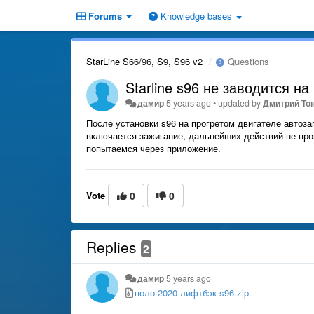
Forums
Knowledge bases
StarLine S66/96, S9, S96 v2
Questions
Starline s96 не заводится н
дамир
5 years ago
•
updated by
Дмитрий Тон
После установки s96 на прогретом двигателе автоза
включается зажигание, дальнейших действий не прои
попытаемся через приложение.
Vote
0
0
Replies
2
дамир
5 years ago
поло 2020 лифтбэк s96.zip