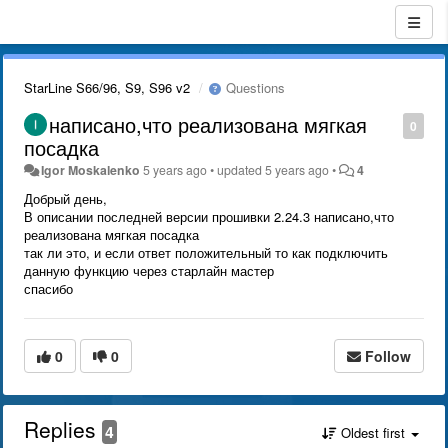
StarLine S66/96, S9, S96 v2
Questions
написано,что реализована мягкая
0
посадка
Igor Moskalenko
5 years ago
•
updated
5 years ago
•
4
Добрый день,
В описании последней версии прошивки 2.24.3 написано,что
реализована мягкая посадка
так ли это, и если ответ положительный то как подключить
данную функцию через старлайн мастер
спасибо
0
0
Follow
Replies
4
Oldest first