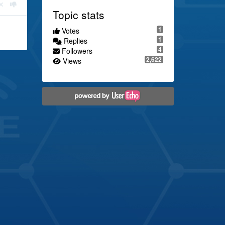
Topic stats
1
Votes
1
Replies
4
Followers
2,622
Views