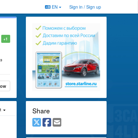
EN
Sign in / Sign up
+1
из
low
Share
st