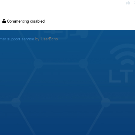
|
Commenting disabled
mer support service
by UserEcho