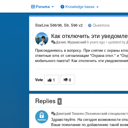
Forums
Knowledge bases
StarLine S66/96, S9, S96 v2
Questions
Как отключить эти уведомл
Денис Муравский
6 years ago
•
updated by
Присоединяюсь в вопросу. При снятии с охраны sms-
ответные sms от сигнализации "Охрана откл." и "Ох
мобильного пакета!! Как отключить эти уведомлени
Vote
1
0
Replies
1
Дмитрий Тонoян (Технический специалист 
Здравствуйте. На сегодня возможности от
Ваше пожелание по добавлению такой возм