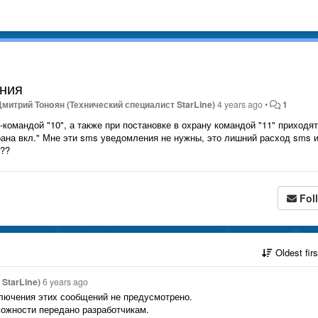
ения
Дмитрий Тонoян (Технический специалист StarLine)
4 years ago
•
1
командой "10", а также при постановке в охрану командой "11" приходят
рана вкл." Мне эти sms уведомления не нужны, это лишний расход sms 
я??
Fol
Oldest fir
StarLine)
6 years ago
ключения этих сообщений не предусмотрено.
ожности передано разработчикам.