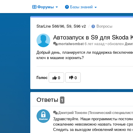
Форумы
Базы знаний
StarLine S66/96, S9, S96 v2
Вопросы
Автозапуск в S9 для Skoda 
mortalwombat
6 лет назад
•
обновлен
Дмит
Добрый день, планируется ли поддержка бесключевог
ключ в машине хоронить?
Голос
0
0
Ответы
1
Дмитрий Тонoян (Технический специалист 
Здравствуйте. Наши программисты постоян
сожалению невозможно назвать точные сро
Следить за выходом обновлений можно по