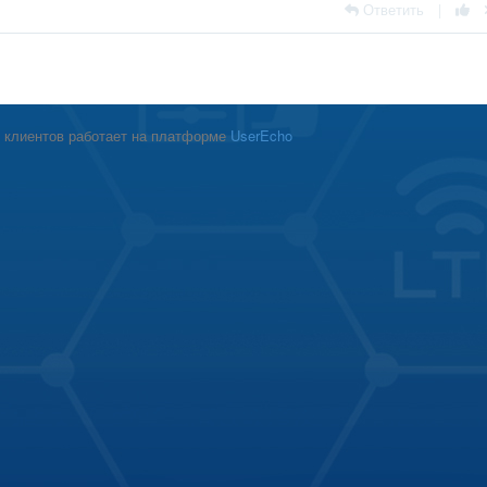
Ответить
|
 клиентов работает на платформе
UserEcho