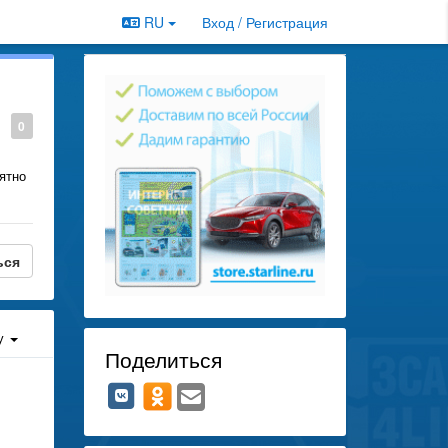
RU
Вход / Регистрация
0
ятно
ься
у
Поделиться