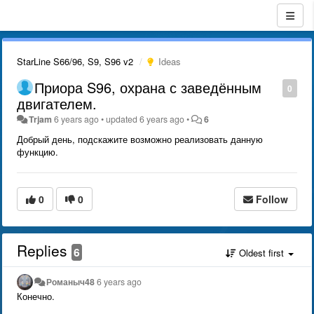
StarLine S66/96, S9, S96 v2
Ideas
Приора S96, охрана с заведённым
0
двигателем.
Trjam
6 years ago
•
updated
6 years ago
•
6
Добрый день, подскажите возможно реализовать данную
функцию.
0
0
Follow
Replies
6
Oldest first
Романыч48
6 years ago
Конечно.