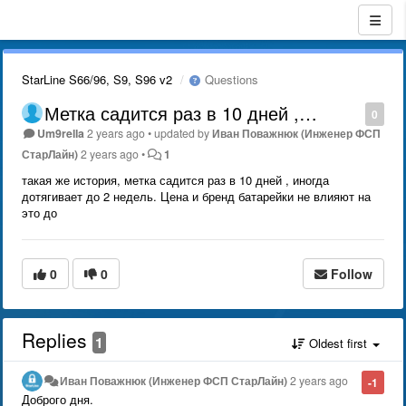
StarLine S66/96, S9, S96 v2
Questions
Метка садится раз в 10 дней ,…
0
Um9rella
2 years ago
•
updated by
Иван Поважнюк (Инженер ФСП
СтарЛайн)
2 years ago
•
1
такая же история, метка садится раз в 10 дней , иногда
дотягивает до 2 недель. Цена и бренд батарейки не влияют на
это до
0
0
Follow
Replies
1
Oldest first
Иван Поважнюк (Инженер ФСП СтарЛайн)
2 years ago
-1
Доброго дня.