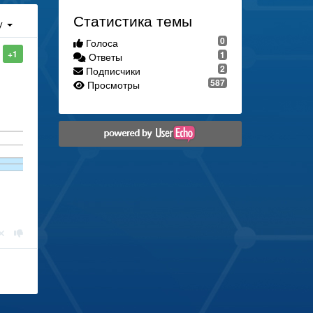
Статистика темы
у
0
Голоса
+1
1
Ответы
2
Подписчики
587
Просмотры