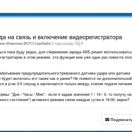
да на связь и включение видеорегистратора
юк (Инженер ФСП СтарЛайн)
2 года назад
•
1
ться пока буду редко, для сбережения заряда АКБ решил воспользовать
гистратором в этом режиме, эта функция мне уже один раз помогла пол
рабатывании предупредительного/тревожного датчика удара или датчика
 будет включать его также как и ранее? Не появится ли дополнительной
я в р-не 3-5 секунд и заключается только между этапом подачи питания
рмы: "Дни / Часы / Мин" - если я задам значения 1 / 19 / 0, то получу на
ного состояния") активного режима связи каждые сутки в 19:00, верно?
Подписат