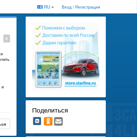
RU
Вход / Регистрация
0
ся
учить
 и
Поделиться
ься