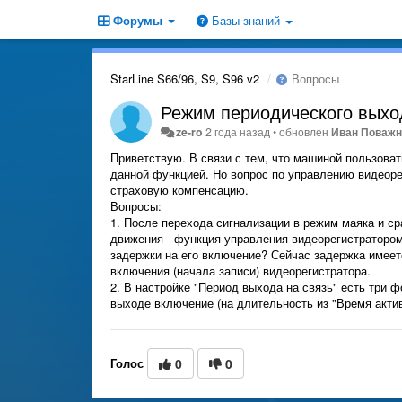
Форумы
Базы знаний
StarLine S66/96, S9, S96 v2
Вопросы
Режим периодического выхо
ze-ro
2 года назад
•
обновлен
Иван Поважн
Приветствую. В связи с тем, что машиной пользова
данной функцией. Но вопрос по управлению видеоре
страховую компенсацию.
Вопросы:
1. После перехода сигнализации в режим маяка и с
движения - функция управления видеорегистратором
задержки на его включение? Сейчас задержка имеетс
включения (начала записи) видеорегистратора.
2. В настройке "Период выхода на связь" есть три фо
выходе включение (на длительность из "Время актив
Голос
0
0