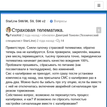
StarLine S66/96, S9, S96 v2
Вопросы
Страховая телематика.
0
FatalAid
2 года назад
•
обновлен
Дмитрий Тонoян (Технический
специалист StarLine)
2 года назад
•
14
Приветствую. Сняли галочку страховой телематики, обратно
теперь она не калибруется. Блок проверили, закреплён, машина
уже месяц перемещается, тысячу проехала точно, периодически
телематика начинает рисовать качество вождения 100%.
Пробовали прошивать, сбрасывать по питанию (как
посоветовали в техподдержке), без изменений.
Смс о калибровке не приходит, хотя сразу после установки
комплекса год назад, она присылала СМС о калибровке раз в
день-два. Можно было бы забыть про эту опцию, если бы вместе
с ней не отключилась включение аварийной сигнализации при
резком торможении.
Собственно вопрос, возможно ли перезапустить процесс
калибровки, и как? И возможно ли сбросить полностью
настройки сигнализации вместе с калибровками?