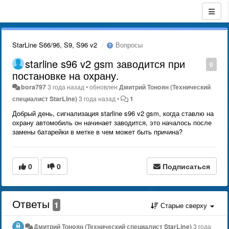
StarLine S66/96, S9, S96 v2
Вопросы
starline s96 v2 gsm заводится при
0
постановке на охрану.
bora797
3 года назад
•
обновлен
Дмитрий Тонoян (Технический
специалист StarLine)
3 года назад
•
1
Добрый день, сигнализация starline s96 v2 gsm, когда ставлю на
охрану автомобиль он начинает заводится, это началось после
замены батарейки в метке в чем может быть причина?
0
0
Подписаться
Ответы
1
Старые сверху
Дмитрий Тонoян (Технический специалист StarLine)
3 года