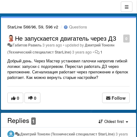
StarLine S66/96, S9, S96 v2
Questions
Не запускается двигатель через ДЗ
0
Габитов Равиль
3 years ago
•
updated by
Дмитрий Тонoян
(Технический специалист StarLine)
3 years ago
•
1
Добрый день. Через Мастер установил галочки напротив гибкой
логики: запуски с подогревом. Перестал работать ДЗ через
приложение. Сигнализация работает через приложение и брелок
работает. Как можно вернуть старые настройки?
0
0
Follow
Replies
1
Oldest first
Дмитрий Тонoян (Технический специалист StarLine)
3 years