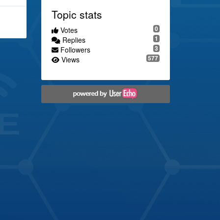
Topic stats
0
Votes
1
Replies
3
Followers
577
Views