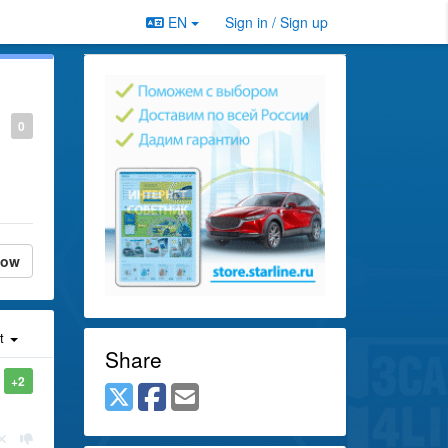
EN
Sign in / Sign up
0
low
st
Share
+2