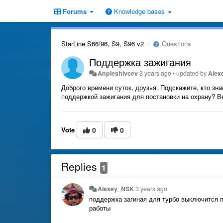
Forums
Knowledge bases
StarLine S66/96, S9, S96 v2
Questions
Поддержка зажигания
Anpleshivcev
3 years ago
•
updated by
Alex
Доброго времени суток, друзья. Подскажите, кто зн
поддержкой зажигания для постановки на охрану? В
Vote
0
0
Replies
1
Alexey_NSK
3 years ago
поддержка загиная для турбо выключится по
работы