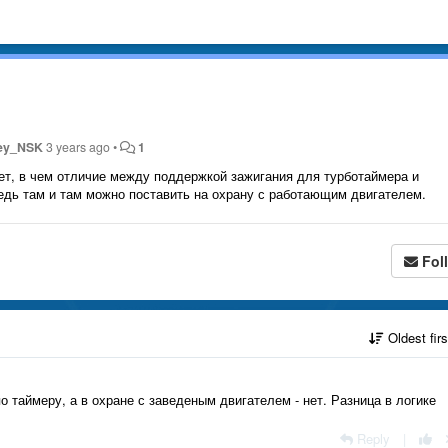
ey_NSK
3 years ago
•
1
ает, в чем отличие между поддержкой зажигания для турботаймера и
едь там и там можно поставить на охрану с работающим двигателем.
Fol
Oldest fir
 таймеру, а в охране с заведеным двигателем - нет. Разница в логике
Reply
|