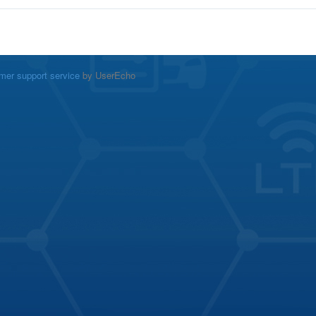
mer support service
by UserEcho