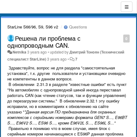
StarLine S66/96, S9, S96 v2
Questions
Решена ли проблема с
0
однопроводным CAN.
Netnika
3 years ago
•
updated by
Дмитрий Тонoян (Технический
специалист StarLine)
3 years ago
•
7
Здравствуйте, вопрос не для раздела "самостоятельная
установка", т.к. другие пользователи и установщики очевидно
не компетентны в данном вопросе.
В обновлении 2.31.3 в разделе "известные ошибки" есть пункт
"На автомобилях с однопроводной шиной иногда переставал
работать CAN (как чтение статусов, так и функции управления)
до перезагрузки системы." В обновлении 2.32.1 эту ошибку
исправили, но в комментариях к обновлению на сайте
указано "
*Данная версия ПО предназначена для охранных
комплексов с серийными номерами формата GEN7 S..., E96BT
S..., E96V2 S..., ES96 S..., кроме E96V2L S..., ES96L S..."
Правильно я понимаю что в моем случае, имея блок с
серийным номером начинающимся с ES96P данная проблема