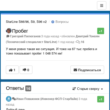
StarLine S66/96, S9, S96 v2
Вопросы
Пробег
+1
Григорий Пилюганов
3 года назад
•
обновлен
Дмитрий Тонoян
(Технический специалист StarLine)
1 год назад
•
16
У меня ровно такая же ситуация. И тоже на 67 тыс пробега и
тоже показывает пробег 1 048 574 км!
1
0
Подписаться
Ответы
16
Старые сверху
Иван Поважнюк (Инженер ФСП СтарЛайн)
3 года
+1
назад
Добрый день.