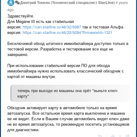
Дмитрий Тонoян (Технический специалист StarLine)
4 years
ago
Здравствуйте.
Для Megane III есть как стабильная
версия:
https://can.starline.ru/46/32/6987
так и тестовая Альфа
версия:
https://can.starline.ru/46/32/9284?firmwareId=1321
Бесключевой обход штатного иммобилайзера доступен только в
тестовой версии. Разработка и тестирование все еще не
завершено.
При использовании стабильной версии ПО для обхода
иммобилайзера нужно использовать классический обходчик с
картой от машины внутри.
теперь при выходе из машины она орёт "выньте ключ
карту"
Обходчик активирует карту в автомобиле только на время
автозапуска. Все остальное время карта выключена и машина
ее не видит. Если в Вашем случае автомобиль видит ключ даже
не во время автозапуска, то рекомендую посетить установщиков
для диагностики.
|