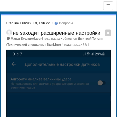
StarLine E66/96, E9, E96 v2
Вопросы
не заходит расширенные настройки
0
Марат Кушкимбаев
4 года назад
•
обновлен
Дмитрий Тонoян
(Технический специалист StarLine)
4 года назад
•
1