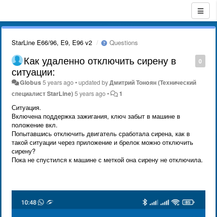
StarLine E66/96, E9, E96 v2
Questions
Как удаленно отключить сирену в
0
ситуации:
Globus
5 years ago
•
updated by
Дмитрий Тонoян (Технический
специалист StarLine)
5 years ago
•
1
Ситуация.
Включена поддержка зажигания, ключ забыт в машине в
положение вкл.
Попытавшись отключить двигатель сработала сирена, как в
такой ситуации через приложение и брелок можно отключить
сирену?
Пока не спустился к машине с меткой она сирену не отключила.