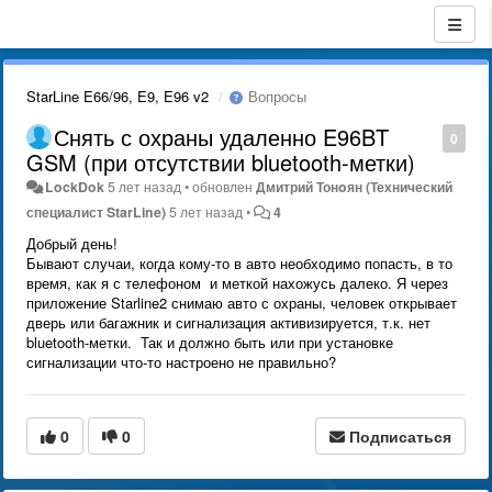
StarLine E66/96, E9, E96 v2
Вопросы
Снять с охраны удаленно E96BT
0
GSM (при отсутствии bluetooth-метки)
LockDok
5 лет назад
•
обновлен
Дмитрий Тонoян (Технический
специалист StarLine)
5 лет назад
•
4
Добрый день!
Бывают случаи, когда кому-то в авто необходимо попасть, в то
время, как я с телефоном и меткой нахожусь далеко. Я через
приложение Starline2 снимаю авто с охраны, человек открывает
дверь или багажник и сигнализация активизируется, т.к. нет
bluetooth-метки. Так и должно быть или при установке
сигнализации что-то настроено не правильно?
0
0
Подписаться