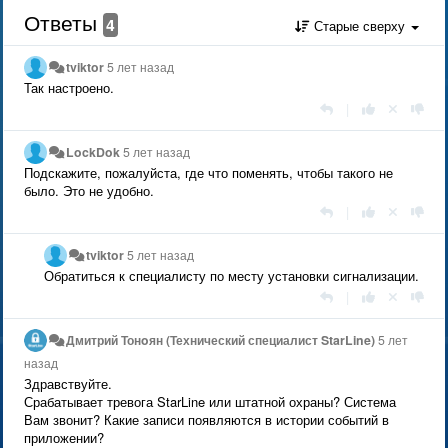
Ответы
4
Старые сверху
tviktor
5 лет назад
Так настроено.
|
LockDok
5 лет назад
Подскажите, пожалуйста, где что поменять, чтобы такого не
было. Это не удобно.
|
tviktor
5 лет назад
Обратиться к специалисту по месту установки сигнализации.
|
Дмитрий Тонoян (Технический специалист StarLine)
5 лет
назад
Здравствуйте.
Срабатывает тревога StarLine или штатной охраны? Система
Вам звонит? Какие записи появляются в истории событий в
приложении?