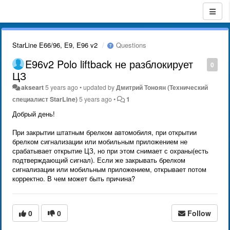
StarLine E66/96, E9, E96 v2
Questions
E96v2 Polo liftback не разблокирует
0
ЦЗ
akseart
5 years ago
•
updated by
Дмитрий Тонoян (Технический
специалист StarLine)
5 years ago
•
1
Добрый день!
При закрытии штатным брелком автомобиля, при открытии
брелком сигнализации или мобильным приложением не
срабатывает открытие ЦЗ, но при этом снимает с охраны(есть
подтверждающий сигнал). Если же закрывать брелком
сигнализации или мобильным приложением, открывает потом
корректно. В чем может быть причина?
0
0
Follow