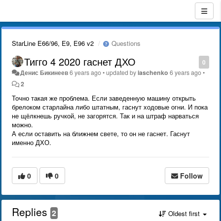
StarLine E66/96, E9, E96 v2
Questions
Тигго 4 2020 гаснет ДХО
0
Денис Бикинеев
6 years ago
•
updated by
iaschenko
6 years ago
•
2
Точно такая же проблема. Если заведенную машину открыть
брелоком старлайна либо штатным, гаснут ходовые огни. И пока
не щёлкнешь ручкой, не загорятся. Так и на штраф нарваться
можно.
А если оставить на ближнем свете, то он не гаснет. Гаснут
именно ДХО.
0
0
Follow
Replies
2
Oldest first