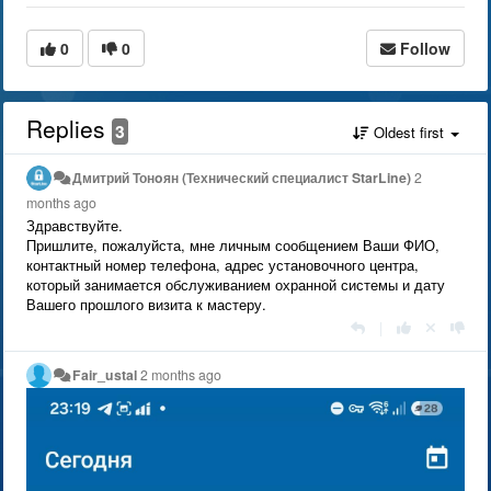
0
0
Follow
Replies
3
Oldest first
Дмитрий Тонoян (Технический специалист StarLine)
2
months ago
Здравствуйте.
Пришлите, пожалуйста, мне личным сообщением Ваши ФИО,
контактный номер телефона, адрес установочного центра,
который занимается обслуживанием охранной системы и дату
Вашего прошлого визита к мастеру.
|
Fair_ustal
2 months ago