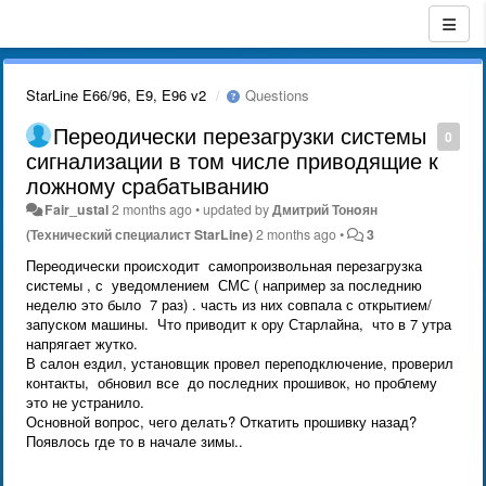
StarLine E66/96, E9, E96 v2
Questions
Переодически перезагрузки системы
0
сигнализации в том числе приводящие к
ложному срабатыванию
Fair_ustal
2 months ago
•
updated by
Дмитрий Тонoян
(Технический специалист StarLine)
2 months ago
•
3
Переодически происходит самопроизвольная перезагрузка
системы , с уведомлением СМС ( например за последнию
неделю это было 7 раз) . часть из них совпала с открытием/
запуском машины. Что приводит к ору Старлайна, что в 7 утра
напрягает жутко.
В салон ездил, установщик провел переподключение, проверил
контакты, обновил все до последних прошивок, но проблему
это не устранило.
Основной вопрос, чего делать? Откатить прошивку назад?
Появлось где то в начале зимы..