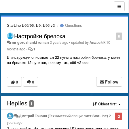
StarLine E66/96, E9, E96 v2
Questions
Настройки брелока
0
mr gorozhanki roman
2 years ago
•
updated by
Андрей К
10
months ago
•
1
В инструкции описывается 22 пункта настройки брелока, у меня
на брелоке 12 пунктов, почему так, е96 v2 eco
0
0
Follow
Replies
1
Oldest first
Дмитрий Тонoян (Технический специалист StarLine)
2
-2
years ago
Здравствуйте. На текущих версиях ПО пользователю доступно