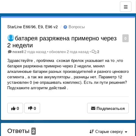
StarLine E66/96, E9, E96 v2
Вопросы
батарея разряжена примерно через
0
2 недели
noxell
2 года назад
•
обновлен
2 года назад
•
2
Здравствуйте , проблема схожая брелок указывает на то ,что
батарея разряжена примерно через 2 недели, менял
алкалиновые батареи разных производителей и разного ценового
сегмента , а так же аккумуляторы , разницы нет. Параметр 12
установлен 0 (не опрашивать комплекс). Есть ли пути решения?
Подскажите алгоритм действий .
0
0
Подписаться
Ответы
2
Старые сверху