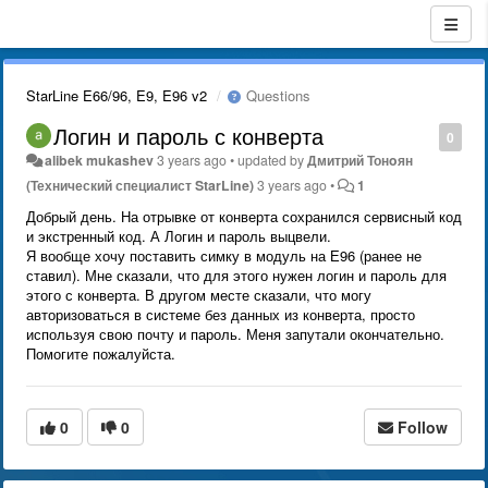
StarLine E66/96, E9, E96 v2
Questions
Логин и пароль с конверта
0
alibek mukashev
3 years ago
•
updated by
Дмитрий Тонoян
(Технический специалист StarLine)
3 years ago
•
1
Добрый день. На отрывке от конверта сохранился сервисный код
и экстренный код. А Логин и пароль выцвели.
Я вообще хочу поставить симку в модуль на Е96 (ранее не
ставил). Мне сказали, что для этого нужен логин и пароль для
этого с конверта. В другом месте сказали, что могу
авторизоваться в системе без данных из конверта, просто
используя свою почту и пароль. Меня запутали окончательно.
Помогите пожалуйста.
0
0
Follow