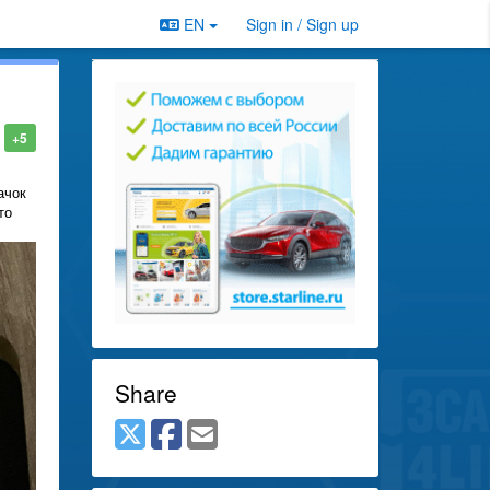
EN
Sign in / Sign up
+5
ачок
то
Share