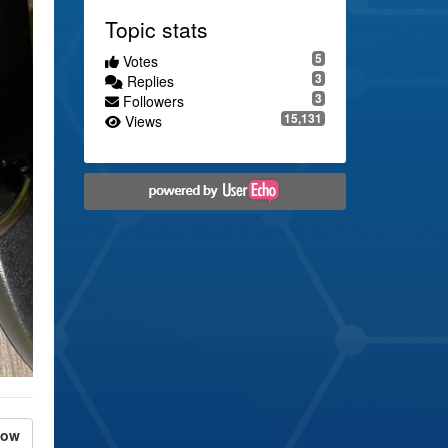
Topic stats
5
Votes
3
Replies
3
Followers
15,131
Views
low