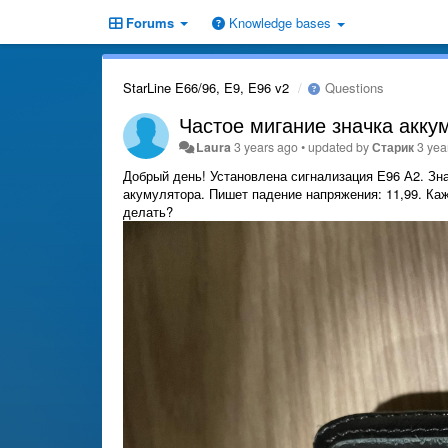
Forums
Knowledge bases
StarLine E66/96, E9, E96 v2
Questions
Частое мигание значка акку
Laura
3 years ago
•
updated by
Старик
3 yea
Добрый день! Установлена сигнализация Е96 А2. Зн
акумулятора. Пишет падение напряжения: 11,99. Каж
делать?