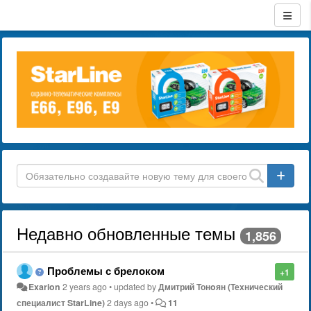
Недавно обновленные темы
1,856
Проблемы с брелоком
+1
Exarion
2 years ago
•
updated by
Дмитрий Тонoян (Технический
специалист StarLine)
2 days ago
•
11