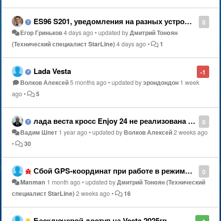
ES96 S201, уведомления на разных устройствах.
0
Егор Гриньков
4 days ago
•
updated by
Дмитрий Тонoян
(Технический специалист StarLine)
4 days ago
•
1
Lada Vesta
-1
Волков Алексей
5 months ago
•
updated by
эрондондон
1 week
ago
•
5
лада веста кросс Enjoy 24 не реализована "мягкая посадка" когда устраните?
0
Вадим Шпет
1 year ago
•
updated by
Волков Алексей
2 weeks ago
•
30
Сбой GPS‑координат при работе в режиме периодического выхода на связь
0
Manman
1 month ago
•
updated by
Дмитрий Тонoян (Технический
специалист StarLine)
2 weeks ago
•
16
Бесключевой доступ на Vesta 2025гв