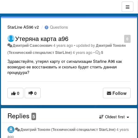
StarLine AS96 v2
Questions
Утеряна карта a96
0
Дмитрий Самсонович
4 years ago
•
updated by
Дмитрий Тонoян
(Технический специалист StarLine)
4 years ago
•
5
Здравствуйте, утерял карту от сигнализации Starline A96 как
возмодно ее восстановить и сколько будет стоить данная
процедура?
0
0
Follow
Replies
5
Oldest first
Дмитрий Тонoян (Технический специалист StarLine)
4 years
ago