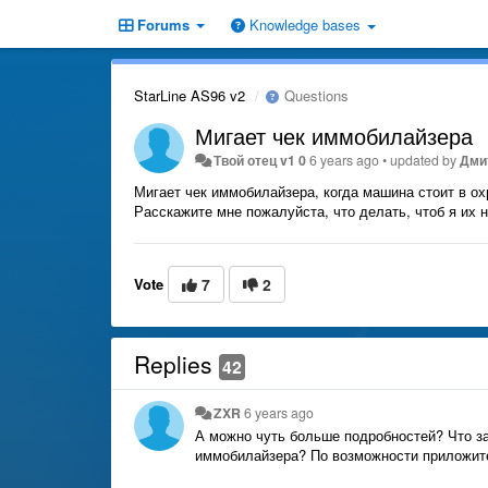
Forums
Knowledge bases
StarLine AS96 v2
Questions
Мигает чек иммобилайзера
Твой отец v1 0
6 years ago
•
updated by
Дми
Мигает чек иммобилайзера, когда машина стоит в охр
Расскажите мне пожалуйста, что делать, чтоб я их 
Vote
7
2
Replies
42
ZXR
6 years ago
А можно чуть больше подробностей? Что за 
иммобилайзера? По возможности приложит