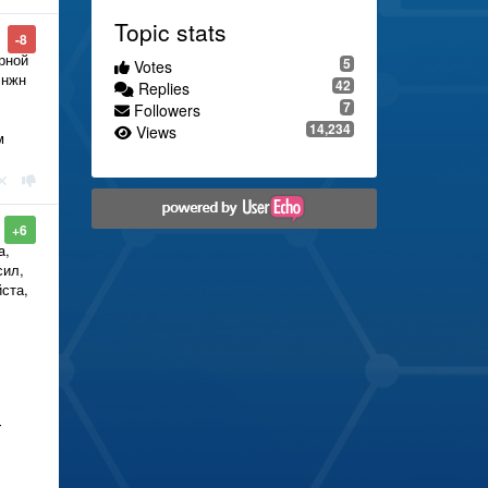
Topic stats
-8
рной
5
Votes
энжн
42
Replies
7
Followers
14,234
Views
м
+6
a,
сил,
ста,
т