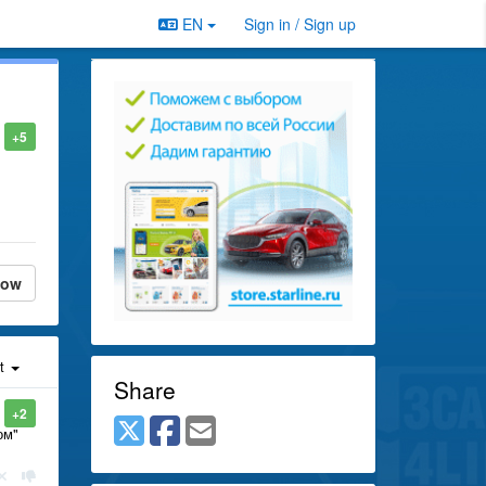
EN
Sign in / Sign up
+5
low
st
Share
+2
ом"