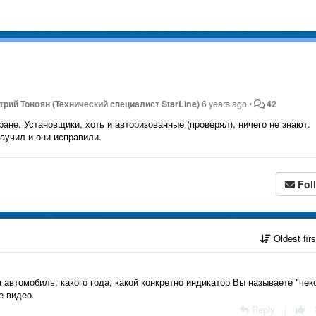
трий Тонoян (Технический специалист StarLine)
6 years ago
•
42
ане. Установщики, хоть и авторизованные (проверял), ничего не знают.
научил и они исправили.
Fol
Oldest fir
автомобиль, какого года, какой конкретно индикатор Вы называете "чек
е видео.
Reply
|