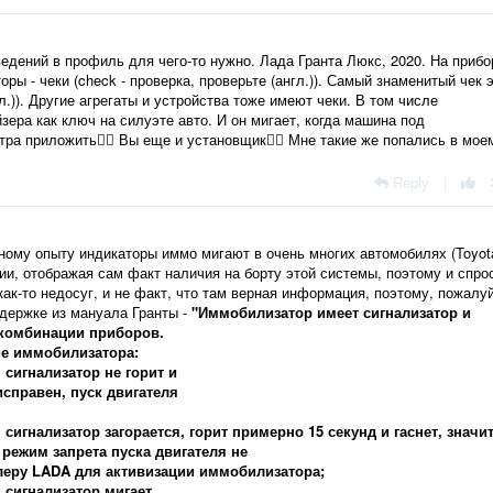
ведений в профиль для чего-то нужно. Лада Гранта Люкс, 2020. На прибо
ры - чеки (check - проверка, проверьте (англ.)). Самый знаменитый чек 
гл.)). Другие агрегаты и устройства тоже имеют чеки. В том числе
ера как ключ на силуэте авто. И он мигает, когда машина под
ра приложить🤦‍♂️ Вы еще и установщик🤦‍♂️ Мне такие же попались в мое
Reply
|
ному опыту индикаторы иммо мигают в очень многих автомобилях (Toyot
ии, отображая сам факт наличия на борту этой системы, поэтому и спро
ак-то недосуг, и не факт, что там верная информация, поэтому, пожалуй
держке из мануала Гранты -
"Иммобилизатор имеет сигнализатор и
 комбинации приборов.
ие иммобилизатора:
 сигнализатор не горит и
исправен, пуск двигателя
сигнализатор загорается, горит примерно 15 секунд и гаснет, значи
режим запрета пуска двигателя не
илеру LADA для активизации иммобилизатора;
 сигнализатор мигает,