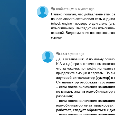
Твой отец v1 0
6 years ago
Наивно полагал, что добавление этих с
панели любого автомобиля есть индикато
(check engine - проверьте двигатель (ан
иммобилайзер. Выглядит чек иммобилайз
охраной. Видео мигания постараюсь завт
городе.
ZXR
6 years ago
Да, я установщик. И по моему обшир
KIA и т.д.) при выключенном зажиган
что за машина, по профилям лазить к
придержите эмоции и сарказм. По вы
звуковой сигнализатор (зуммер) в
Сигнализатор отображает состоян
– если после включения зажигания
не мигает, значит иммобилизатор 
разрешен;
– если после включения зажигания 
иммобилизатор не активизирован, 
работает, следует обратиться к д
– если после включения зажигания