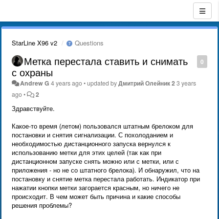
StarLine X96 v2
Questions
Метка перестала ставить и снимать
0
с охраны
Andrew G
4 years ago
•
updated by
Дмитрий Олейник 2
3 years
ago
•
2
Здравствуйте.
Какое-то время (летом) пользовался штатным брелоком для
постановки и снятия сигнализации. С похолоданием и
необходимостью дистанционного запуска вернулся к
использованию метки для этих целей (так как при
дистанционном запуске снять можно или с метки, или с
приложения - но не со штатного брелока). И обнаружил, что на
постановку и снятие метка перестала работать. Индикатор при
нажатии кнопки метки загорается красным, но ничего не
происходит. В чем может быть причина и какие способы
решения проблемы?