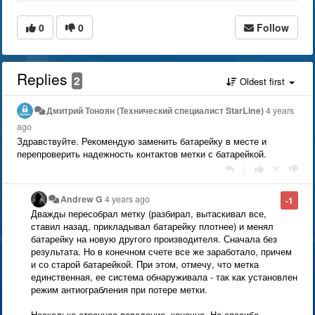
0
0
Follow
Replies
2
Oldest first
Дмитрий Тонoян (Технический специалист StarLine)
4 years
ago
Здравствуйте. Рекомендую заменить батарейку в месте и
перепроверить надежность контактов метки с батарейкой.
|
Andrew G
4 years ago
-1
Дважды пересобрал метку (разбирал, вытаскивал все,
ставил назад, прикладывал батарейку плотнее) и менял
батарейку на новую другого производителя. Сначала без
результата. Но в конечном счете все же заработало, причем
и со старой батарейкой. При этом, отмечу, что метка
единственная, ее система обнаруживала - так как установлен
режим антиограбления при потере метки.
Несколько странное поведение, конечно. Но спасибо.