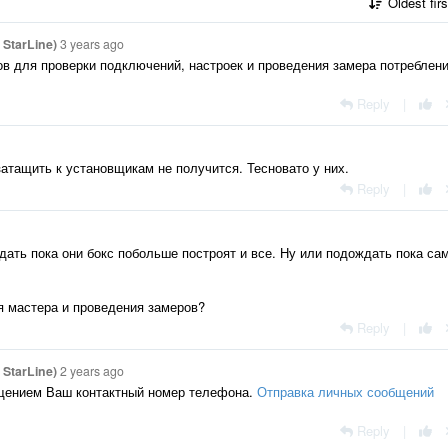
Oldest fir
StarLine)
3 years ago
в для проверки подключений, настроек и проведения замера потреблен
Reply
|
затащить к установщикам не получится. Тесновато у них.
Reply
|
ждать пока они бокс побольше построят и все. Ну или подождать пока са
я мастера и проведения замеров?
Reply
|
StarLine)
2 years ago
щением Ваш контактный номер телефона.
Отправка личных сообщений
Reply
|