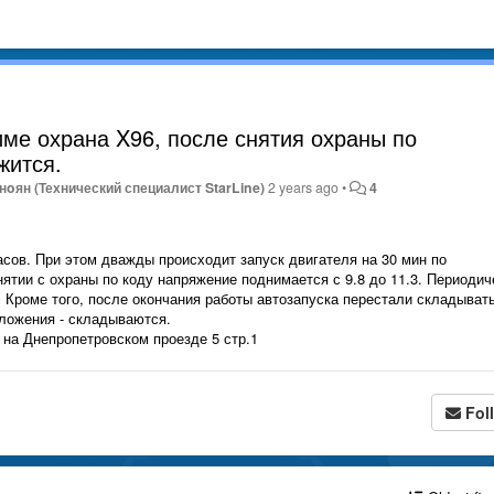
ме охрана X96, после снятия охраны по
жится.
нoян (Технический специалист StarLine)
2 years ago
•
4
часов. При этом дважды происходит запуск двигателя на 30 мин по
ятии с охраны по коду напряжение поднимается с 9.8 до 11.3. Периодич
. Кроме того, после окончания работы автозапуска перестали складыват
иложения - складываются.
 на Днепропетровском проезде 5 стр.1
Fol