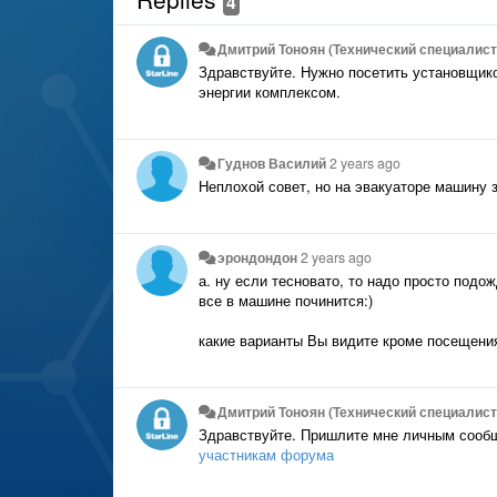
4
Дмитрий Тонoян (Технический специалист 
Здравствуйте. Нужно посетить установщико
энергии комплексом.
Гуднов Василий
2 years ago
Неплохой совет, но на эвакуаторе машину 
эрондондон
2 years ago
а. ну если тесновато, то надо просто подо
все в машине починится:)
какие варианты Вы видите кроме посещени
Дмитрий Тонoян (Технический специалист 
Здравствуйте. Пришлите мне личным сооб
участникам форума