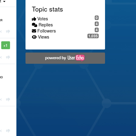
st
Topic stats
0
Votes
ия
4
Replies
4
Followers
1,035
Views
+1
мо