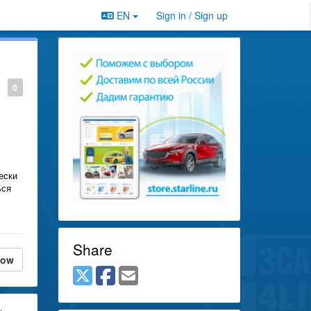
EN
Sign in / Sign up
0
ески
ься
Share
low