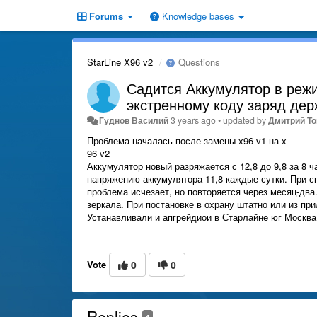
Forums
Knowledge bases
StarLine X96 v2
Questions
Садится Аккумулятор в режи
экстренному коду заряд дер
Гуднов Василий
3 years ago
•
updated by
Дмитрий То
Проблема началась после замены х96 v1 на х
96 v2
Аккумулятор новый разряжается с 12,8 до 9,8 за 8 
напряжению аккумулятора 11,8 каждые сутки. При сн
проблема исчезает, но повторяется через месяц-два
зеркала. При постановке в охрану штатно или из пр
Устанавливали и апгрейдиои в Старлайне юг Москва
Vote
0
0
Replies