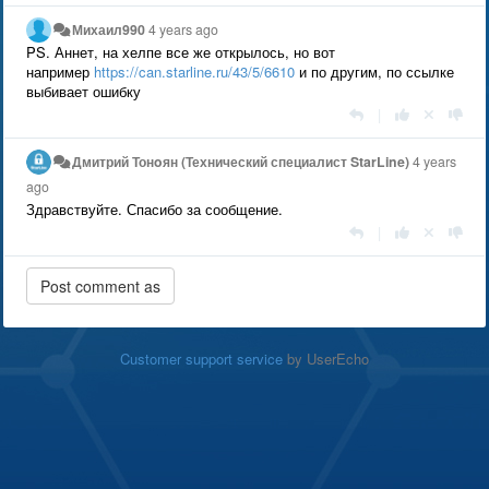
Михаил990
4 years ago
PS. Аннет, на хелпе все же открылось, но вот
например
https://can.starline.ru/43/5/6610
и по другим, по ссылке
выбивает ошибку
|
Дмитрий Тонoян (Технический специалист StarLine)
4 years
ago
Здравствуйте. Спасибо за сообщение.
|
Customer support service
by UserEcho