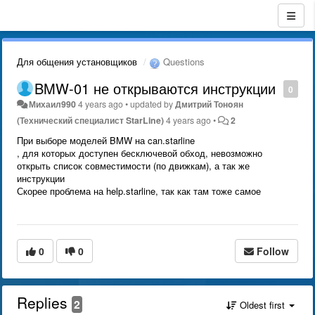
Для общения установщиков
Questions
BMW-01 не открываются инструкции
0
Михаил990
4 years ago
•
updated by
Дмитрий Тонoян
(Технический специалист StarLine)
4 years ago
•
2
При выборе моделей BMW на can.starline
, для которых доступен бесключевой обход, невозможно
открыть список совместимости (по движкам), а так же
инструкции
Скорее проблема на help.starline, так как там тоже самое
0
0
Follow
Replies
2
Oldest first