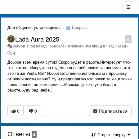
Для общения установщиков
Вопросы
Lada Aura 2025
0
Slavon
1 год назад
•
обновлен
Алексей Пчелинцев
1 год назад
•
4
Доброе всем время суток! Скоро будет в работе.Интересует что-
-так как не обнаружена отдельная на неё прошивка,понимаю,что
это та же Vesta NG? И,соответственно,использовать прошивку
от новой весты,верно? Ну и,предполагаю,что блоки те же,и точки
подключения не изменились..Мооожет,у кого уже была в
работе,буду рад инфе..
0
0
Подписаться
Ответы
4
Старые сверху