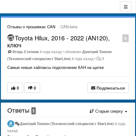
Отзывы о прошивках CAN
CAN-beta
Toyota Hilux, 2016 - 2022 (AN120),
0
ключ
Игорь Степник
4 года назад
•
обновлен
Дмитрий Тонoян
(Технический специалист StarLine)
4 года назад
•
1
Самые новые хайлаксы подключение КАН на щитке
0
0
Подписаться
Ответы
1
Старые сверху
Дмитрий Тонoян (Технический специалист StarLine)
4 года
назад