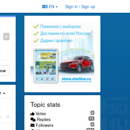
EN
Sign in / Sign up
0
low
st
Topic stats
0
Votes
11
Replies
3
Followers
924