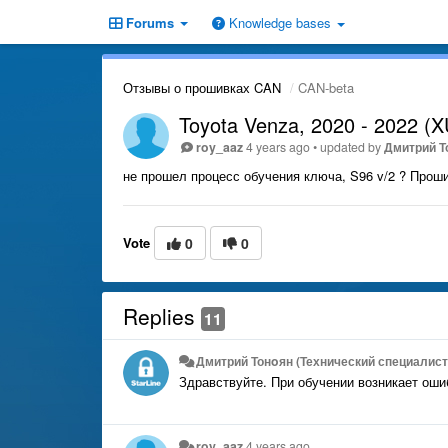
Forums
Knowledge bases
Отзывы о прошивках CAN
CAN-beta
Toyota Venza, 2020 - 2022 (X
roy_aaz
4 years ago
•
updated by
Дмитрий Т
не прошел процесс обучения ключа, S96 v/2 ? Прош
Vote
0
0
Replies
11
Дмитрий Тонoян (Технический специалист 
Здравствуйте. При обучении возникает оши
roy_aaz
4 years ago