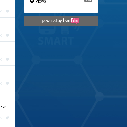
Views
ески