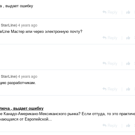
а , выдает ошибку
Reply
|
StarLine)
4 years ago
rLine Мастер или через электронную почту?
Reply
|
Reply
|
StarLine)
4 years ago
цию разработчикам.
Reply
|
люча , выдает ошибку
е Канадо-Американо-Мексиканского рынка? Если оттуда, то это практич
ичающаяся от Европейской...
Reply
|