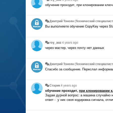
обучение проходит, при клонировании ключ
Дмитрий Тонoян (Технический специалист 
Вы выполняете обучение CopyKey через Sta
roy_aaz
4 years ago
через мастер, через почту нет данных
Дмитрий Тонoян (Технический специалист 
Спасибо за сообщение. Переслал информа
Старик
4 years ago
обучение проходит,
при клонировании к
Задам дурной вопрос: а машина случайно н
ответ - у них своя кодировка сигнала, отл