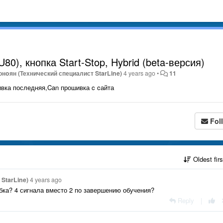
U80), кнопка Start-Stop, Hybrid (beta-версия)
онoян (Технический специалист StarLine)
4 years ago
•
11
ивка последняя,Can прошивка c cайта
Fol
Oldest fir
StarLine)
4 years ago
бка? 4 сигнала вместо 2 по завершению обучения?
Reply
|